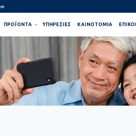
om
ΠΡΟΪΌΝΤΑ
ΥΠΗΡΕΣΊΕΣ
KAINOTOMIA
ΕΠΙΚΟ