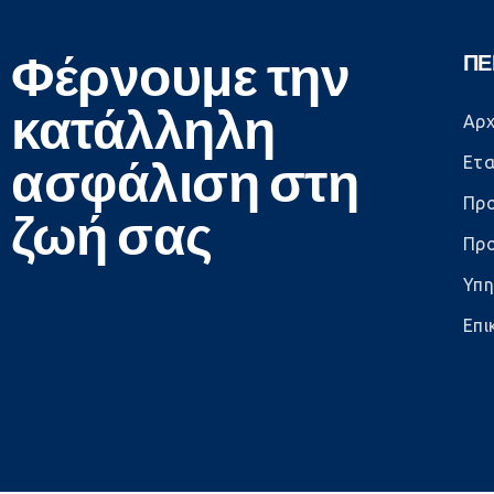
Φέρνουμε την
ΠΕ
κατάλληλη
Αρχ
ασφάλιση στη
Ετα
Προ
ζωή σας
Προ
Υπη
Επι