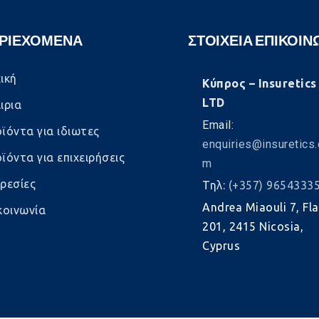
ΡΙΕΧΟΜΕΝΑ
ΣΤΟΙΧΕΙΑ ΕΠΙΚΟΙΝ
ική
Κύπρος – Insuretics
LTD
ιρια
Email:
ϊόντα για ιδιωτες
enquiries@insuretics.
ϊόντα για επιχειρήσεις
m
ρεσίες
Τηλ:
(+357) 9654333
Andrea Miaouli 7, Fla
κοινωνία
201, 2415 Nicosia,
Cyprus