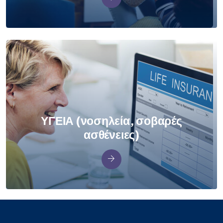
ΥΓΕΙΑ (νοσηλεία, σοβαρές
ασθένειες)